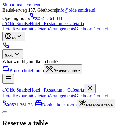
Skip to main content
Beulakerweg 157, Giethoorn
|
info@olde-smidse.nl
Opening hours
0521 361 331
d
’
Olde
Smidse
Hotel · Restaurant · Cafetaria
Hotel
Restaurant
Cafetaria
Arrangements
Giethoorn
Contact
en
Book
What would you like to book?
Book a hotel room
Reserve a table
d
’
Olde
Smidse
Hotel · Restaurant · Cafetaria
Hotel
Restaurant
Cafetaria
Arrangements
Giethoorn
Contact
0521 361 331
Book a hotel room
Reserve a table
Reserve a table