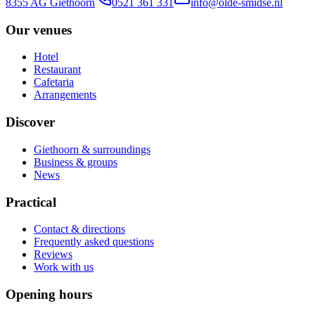
8355 AG Giethoorn
0521 361 331
info@olde-smidse.nl
Our venues
Hotel
Restaurant
Cafetaria
Arrangements
Discover
Giethoorn & surroundings
Business & groups
News
Practical
Contact & directions
Frequently asked questions
Reviews
Work with us
Opening hours